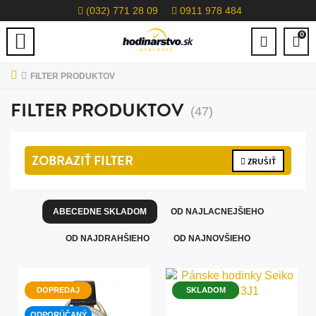
(032) 771 28 09
0911 978 484
0
FILTER PRODUKTOV
FILTER PRODUKTOV
(47)
ZOBRAZIŤ
FILTER
ZRUŠIŤ
ABECEDNE SKLADOM
OD NAJLACNEJŠIEHO
OD NAJDRAHŠIEHO
OD NAJNOVŠIEHO
DOPREDAJ
SKLADOM
ODPORÚČANÝ