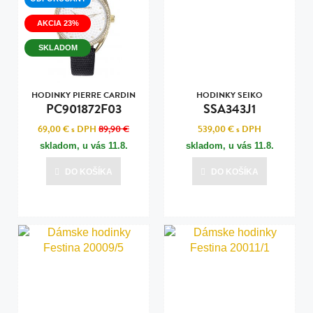
AKCIA 23%
SKLADOM
HODINKY PIERRE CARDIN
HODINKY SEIKO
PC901872F03
SSA343J1
69,00 €
s DPH
89,90 €
539,00 €
s DPH
skladom, u vás
11.8.
skladom, u vás
11.8.
DO KOŠÍKA
DO KOŠÍKA