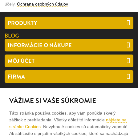
účely.
Ochrana osobných údajov
PRODUKTY
BLOG
INFORMÁCIE O NÁKUPE
MÔJ ÚČET
FIRMA
SLEDUJTE NÁS
VÁŽIME SI VAŠE SÚKROMIE
facebook
Táto stránka používa cookies, aby vám ponúkla skvelý
instagram
zážitok z prehliadania. Všetky dôležité informácie
nájdete na
stránke Cookies
. Nevyhnuté cookies sú automaticky zapnuté.
Ak súhlasíte s prijatím všetkých cookies, ktoré sa nachádzajú