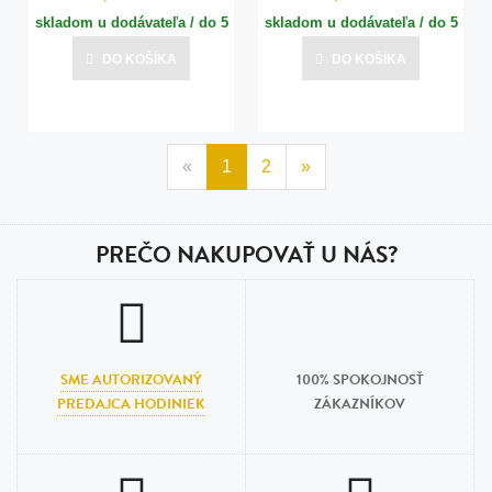
skladom u dodávateľa / do 5
skladom u dodávateľa / do 5
dní
dní
DO KOŠÍKA
DO KOŠÍKA
Posledná aktualizácia dnes o 13:01
Posledná aktualizácia dnes o 13:01
«
1
2
»
PREČO NAKUPOVAŤ U NÁS?
SME AUTORIZOVANÝ
100% SPOKOJNOSŤ
PREDAJCA HODINIEK
ZÁKAZNÍKOV