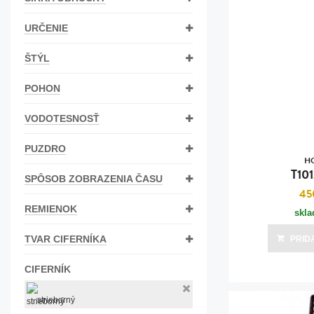
Bižutéria
URČENIE
Koža
ŠTÝL
POHON
VODOTESNOSŤ
PUZDRO
H
T101
SPÔSOB ZOBRAZENIA ČASU
45
REMIENOK
skl
TVAR CIFERNÍKA
PRID
CIFERNÍK
strieborný