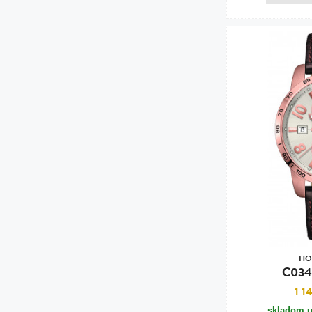
HO
C034
1 1
skladom u