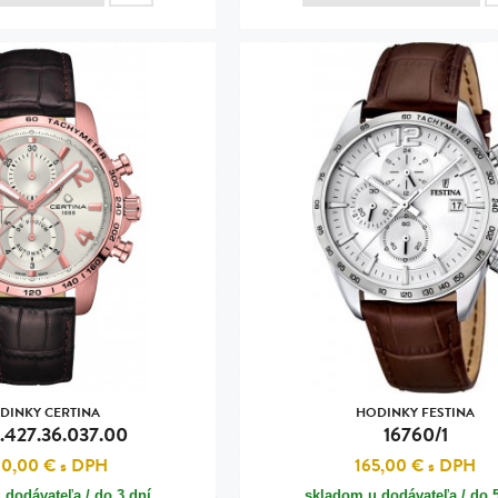
DINKY CERTINA
HODINKY FESTINA
.427.36.037.00
16760/1
40,00 €
s DPH
165,00 €
s DPH
 dodávateľa / do 3 dní
skladom u dodávateľa / do 