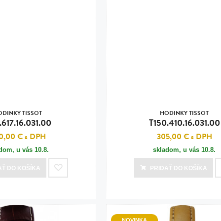
ODINKY TISSOT
HODINKY TISSOT
.617.16.031.00
T150.410.16.031.00
0,00 €
s DPH
305,00 €
s DPH
adom, u vás
10.8.
skladom, u vás
10.8.
AŤ
DO KOŠÍKA
PRIDAŤ
DO KOŠÍKA
NOVINKA