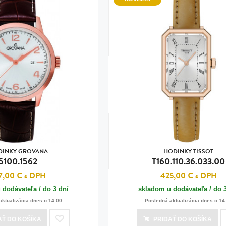
DINKY GROVANA
HODINKY TISSOT
5100.1562
T160.110.36.033.00
7,00 €
s DPH
425,00 €
s DPH
 dodávateľa / do 3 dní
skladom u dodávateľa / do 
aktualizácia dnes o 14:00
Posledná aktualizácia dnes o 14
AŤ
DO KOŠÍKA
PRIDAŤ
DO KOŠÍKA