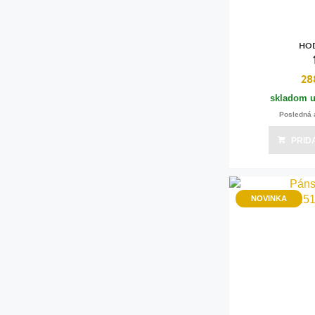
HO
28
skladom u
Posledná 
PRID
NOVINKA