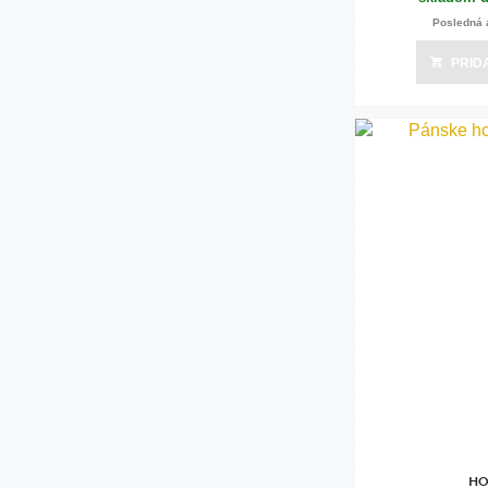
Posledná 
PRID
HO