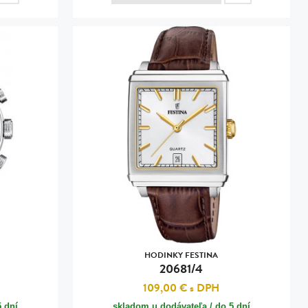
HODINKY FESTINA
20681/4
109,00 €
s DPH
5 dní
skladom u dodávateľa / do 5 dní