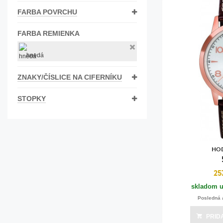
FARBA POVRCHU
FARBA REMIENKA
hnedá
ZNAKY/ČÍSLICE NA CIFERNÍKU
STOPKY
HO
25
skladom u
Posledná 
PRID