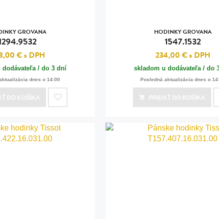
DINKY GROVANA
HODINKY GROVANA
1294.9532
1547.1532
8,00 €
s DPH
234,00 €
s DPH
 dodávateľa / do 3 dní
skladom u dodávateľa / do 
aktualizácia dnes o 14:00
Posledná aktualizácia dnes o 14
AŤ
DO KOŠÍKA
PRIDAŤ
DO KOŠÍKA