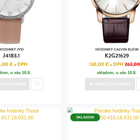
n
tilá oceľ, silikón,
perla
vodná perla
tilá oceľ, silikón,
HODINKY JVD
HODINKY CALVIN KLEIN
J4183.1
K2G21629
6,00 €
s DPH
130,00 €
s DPH
262,00
adom, u vás
10.8.
skladom, u vás
10.8.
lá oceľ
AŤ
DO KOŠÍKA
PRIDAŤ
DO KOŠÍKA
ilá oceľ
tilá oceľ
lá oceľ
SKLADOM
ceľ / koža
eľ