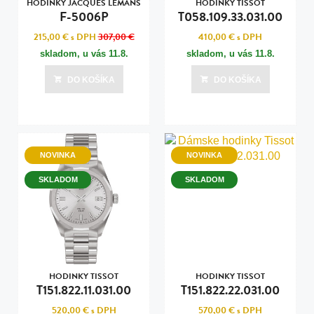
HODINKY JACQUES LEMANS
HODINKY TISSOT
F-5006P
T058.109.33.031.00
215,00 €
s DPH
307,00 €
410,00 €
s DPH
skladom, u vás
11.8.
skladom, u vás
11.8.
DO KOŠÍKA
DO KOŠÍKA
NOVINKA
NOVINKA
SKLADOM
SKLADOM
HODINKY TISSOT
HODINKY TISSOT
T151.822.11.031.00
T151.822.22.031.00
520,00 €
s DPH
570,00 €
s DPH