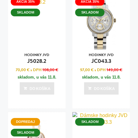
AKCIA 35%
AKCIA 35%
SKLADOM
SKLADOM
HODINKY JVD
HODINKY JVD
J5028.2
JC043.3
70,00 €
s DPH
108,00 €
97,00 €
s DPH
149,00 €
skladom, u vás
11.8.
skladom, u vás
11.8.
DO KOŠÍKA
DO KOŠÍKA
DOPREDAJ
SKLADOM
SKLADOM