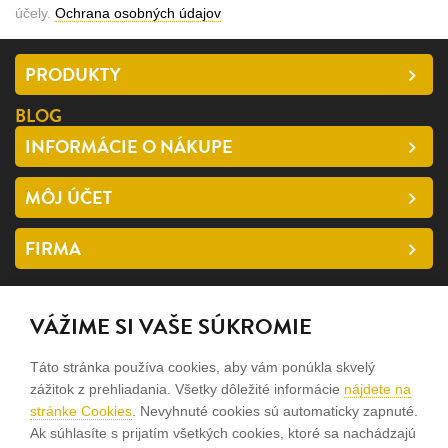
účely.
Ochrana osobných údajov
PRODUKTY
BLOG
INFORMÁCIE O NÁKUPE
MÔJ ÚČET
FIRMA
SLEDUJTE NÁS
VÁŽIME SI VAŠE SÚKROMIE
facebook
Táto stránka používa cookies, aby vám ponúkla skvelý
instagram
zážitok z prehliadania. Všetky dôležité informácie
nájdete na
stránke Cookies
. Nevyhnuté cookies sú automaticky zapnuté.
Ak súhlasíte s prijatím všetkých cookies, ktoré sa nachádzajú