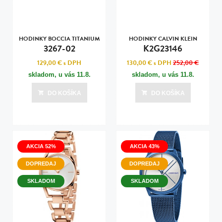
HODINKY BOCCIA TITANIUM
HODINKY CALVIN KLEIN
3267-02
K2G23146
129,00 €
s DPH
130,00 €
s DPH
252,00 €
skladom, u vás
11.8.
skladom, u vás
11.8.
DO KOŠÍKA
DO KOŠÍKA
AKCIA 52%
AKCIA 43%
DOPREDAJ
DOPREDAJ
SKLADOM
SKLADOM