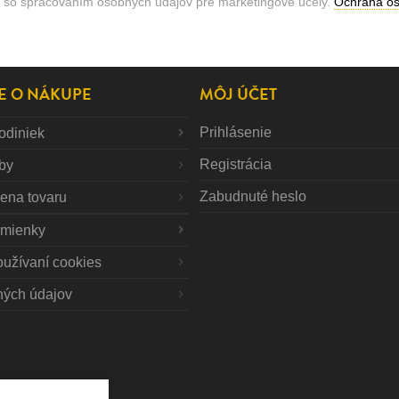
 so spracovaním osobných údajov pre marketingové účely.
Ochrana o
E O NÁKUPE
MÔJ ÚČET
Prihlásenie
odiniek
Registrácia
tby
Zabudnuté heslo
mena tovaru
mienky
oužívaní cookies
ných údajov