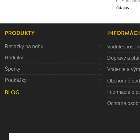
Súhlasím
údajov
PRODUKTY
INFORMÁCI
Retiazky na nohu
Vodotesnosť h
Hodinky
Dopravy a pla
Šperky
Vrátenie a vý
Poukážky
Obchodné pod
BLOG
Informácie o p
Ochrana osob