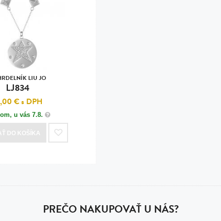
n
tilá oceľ, silikón,
perla
vodná perla
tilá oceľ, silikón,
RDELNÍK LIU JO
LJ834
1,00 €
s DPH
dom, u vás
7.8.
lá oceľ
AŤ
DO KOŠÍKA
ilá oceľ
tilá oceľ
lá oceľ
ceľ / koža
PREČO NAKUPOVAŤ U NÁS?
eľ