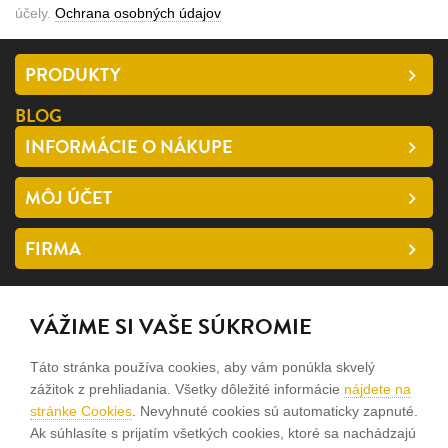
účely.
Ochrana osobných údajov
PRODUKTY
BLOG
INFORMÁCIE O NÁKUPE
MÔJ ÚČET
FIRMA
SLEDUJTE NÁS
VÁŽIME SI VAŠE SÚKROMIE
facebook
Táto stránka používa cookies, aby vám ponúkla skvelý
instagram
zážitok z prehliadania. Všetky dôležité informácie
nájdete na
stránke Cookies
. Nevyhnuté cookies sú automaticky zapnuté.
Ak súhlasíte s prijatím všetkých cookies, ktoré sa nachádzajú