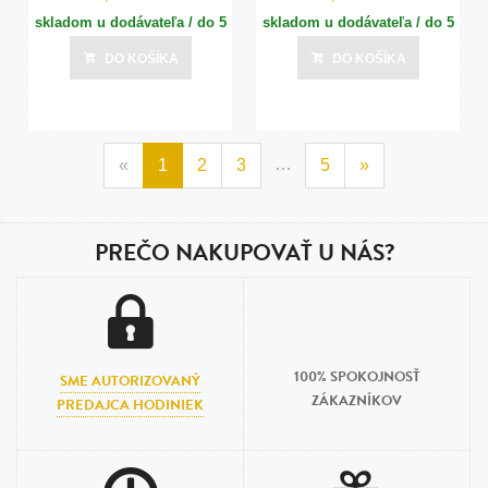
skladom u dodávateľa / do 5
skladom u dodávateľa / do 5
dní
dní
DO KOŠÍKA
DO KOŠÍKA
Posledná aktualizácia dnes o 09:01
Posledná aktualizácia dnes o 09:01
…
«
1
2
3
5
»
PREČO NAKUPOVAŤ U NÁS?
100% SPOKOJNOSŤ
SME AUTORIZOVANÝ
ZÁKAZNÍKOV
PREDAJCA HODINIEK