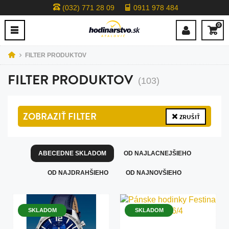
(032) 771 28 09
0911 978 484
0
FILTER PRODUKTOV
FILTER PRODUKTOV
(103)
ZOBRAZIŤ
FILTER
ZRUŠIŤ
ABECEDNE SKLADOM
OD NAJLACNEJŠIEHO
OD NAJDRAHŠIEHO
OD NAJNOVŠIEHO
SKLADOM
SKLADOM