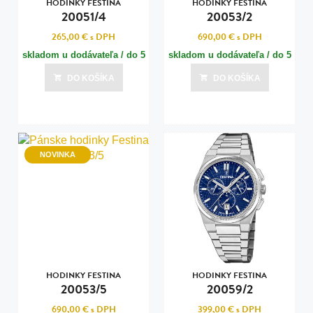
HODINKY FESTINA
HODINKY FESTINA
20051/4
20053/2
265,00 €
s DPH
690,00 €
s DPH
skladom u dodávateľa / do 5
skladom u dodávateľa / do 5
dní
dní
DO KOŠÍKA
DO KOŠÍKA
Posledná aktualizácia dnes o 09:01
Posledná aktualizácia dnes o 09:01
NOVINKA
HODINKY FESTINA
HODINKY FESTINA
20053/5
20059/2
690,00 €
s DPH
399,00 €
s DPH