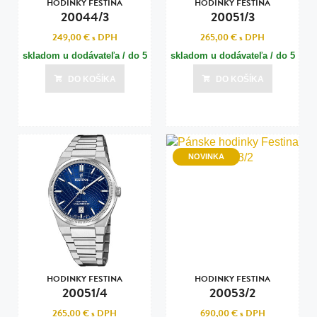
HODINKY FESTINA
HODINKY FESTINA
20044/3
20051/3
249,00 €
s DPH
265,00 €
s DPH
skladom u dodávateľa / do 5
skladom u dodávateľa / do 5
dní
dní
DO KOŠÍKA
DO KOŠÍKA
Posledná aktualizácia dnes o 18:00
Posledná aktualizácia dnes o 18:00
NOVINKA
HODINKY FESTINA
HODINKY FESTINA
20051/4
20053/2
265,00 €
s DPH
690,00 €
s DPH