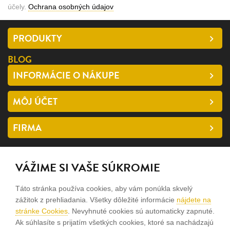
účely.
Ochrana osobných údajov
PRODUKTY
BLOG
INFORMÁCIE O NÁKUPE
MÔJ ÚČET
FIRMA
SLEDUJTE NÁS
VÁŽIME SI VAŠE SÚKROMIE
facebook
Táto stránka používa cookies, aby vám ponúkla skvelý
instagram
zážitok z prehliadania. Všetky dôležité informácie
nájdete na
stránke Cookies
. Nevyhnuté cookies sú automaticky zapnuté.
Ak súhlasíte s prijatím všetkých cookies, ktoré sa nachádzajú