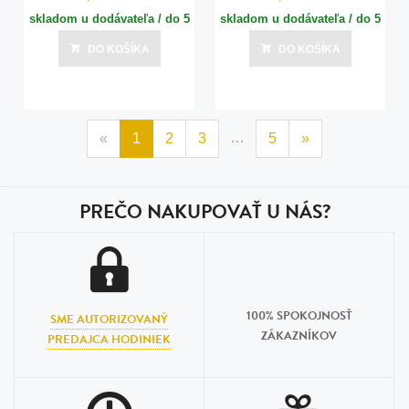
skladom u dodávateľa / do 5
skladom u dodávateľa / do 5
dní
dní
DO KOŠÍKA
DO KOŠÍKA
Posledná aktualizácia dnes o 18:00
Posledná aktualizácia dnes o 18:00
…
«
1
2
3
5
»
PREČO NAKUPOVAŤ U NÁS?
100% SPOKOJNOSŤ
SME AUTORIZOVANÝ
ZÁKAZNÍKOV
PREDAJCA HODINIEK