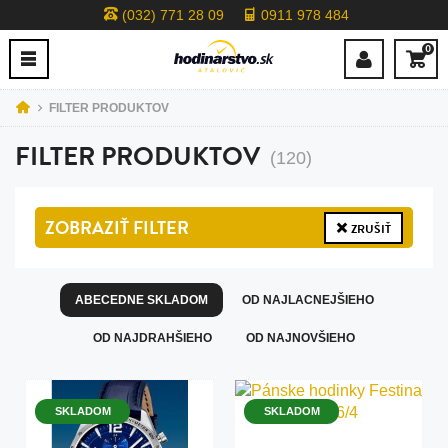
(032) 771 28 09
0911 978 484
0
FILTER PRODUKTOV
FILTER PRODUKTOV
(120)
ZOBRAZIŤ
FILTER
ZRUŠIŤ
ABECEDNE SKLADOM
OD NAJLACNEJŠIEHO
OD NAJDRAHŠIEHO
OD NAJNOVŠIEHO
SKLADOM
SKLADOM