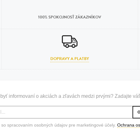
n
tilá oceľ, silikón,
100% SPOKOJNOSŤ ZÁKAZNÍKOV
perla
vodná perla
tilá oceľ, silikón,
DOPRAVY A PLATBY
lá oceľ
ilá oceľ
byť informovaní o akciách a zľavách medzi prvými? Zadajte váš
tilá oceľ
lá oceľ
ceľ / koža
 so spracovaním osobných údajov pre marketingové účely.
Ochrana o
eľ