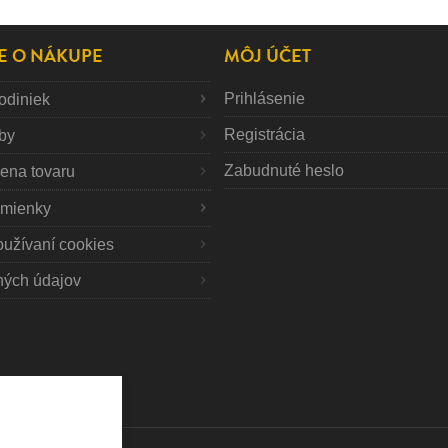
E O NÁKUPE
MÔJ ÚČET
Prihlásenie
odiniek
Registrácia
tby
Zabudnuté heslo
mena tovaru
mienky
oužívaní cookies
ných údajov