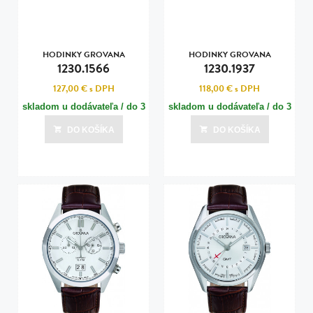
HODINKY GROVANA
HODINKY GROVANA
1230.1566
1230.1937
127,00 €
s DPH
118,00 €
s DPH
skladom u dodávateľa / do 3
skladom u dodávateľa / do 3
dní
dní
DO KOŠÍKA
DO KOŠÍKA
Posledná aktualizácia dnes o 00:00
Posledná aktualizácia dnes o 00:00