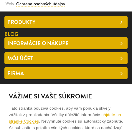
účely.
Ochrana osobných údajov
PRODUKTY
BLOG
INFORMÁCIE O NÁKUPE
MÔJ ÚČET
FIRMA
SLEDUJTE NÁS
VÁŽIME SI VAŠE SÚKROMIE
facebook
Táto stránka používa cookies, aby vám ponúkla skvelý
instagram
zážitok z prehliadania. Všetky dôležité informácie
nájdete na
stránke Cookies
. Nevyhnuté cookies sú automaticky zapnuté.
Ak súhlasíte s prijatím všetkých cookies, ktoré sa nachádzajú