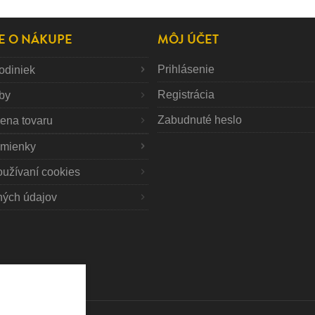
E O NÁKUPE
MÔJ ÚČET
Prihlásenie
odiniek
Registrácia
tby
Zabudnuté heslo
mena tovaru
mienky
oužívaní cookies
ných údajov