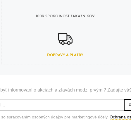
n
tilá oceľ, silikón,
100% SPOKOJNOSŤ ZÁKAZNÍKOV
perla
vodná perla
tilá oceľ, silikón,
DOPRAVY A PLATBY
lá oceľ
ilá oceľ
byť informovaní o akciách a zľavách medzi prvými? Zadajte váš
tilá oceľ
lá oceľ
ceľ / koža
 so spracovaním osobných údajov pre marketingové účely.
Ochrana o
eľ