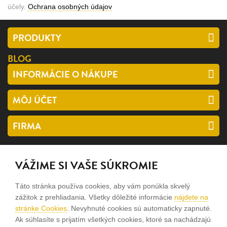
účely.
Ochrana osobných údajov
PRODUKTY
BLOG
INFORMÁCIE O NÁKUPE
MÔJ ÚČET
FIRMA
SLEDUJTE NÁS
VÁŽIME SI VAŠE SÚKROMIE
facebook
Táto stránka používa cookies, aby vám ponúkla skvelý
instagram
zážitok z prehliadania. Všetky dôležité informácie
nájdete na
stránke Cookies
. Nevyhnuté cookies sú automaticky zapnuté.
Ak súhlasíte s prijatím všetkých cookies, ktoré sa nachádzajú