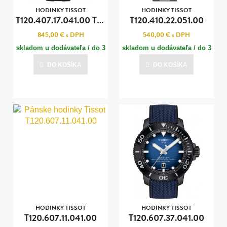
HODINKY TISSOT
HODINKY TISSOT
T
120.407.17.041.00 TISSOT SEASTAR
T120.410.22.051.00
845,00 €
s DPH
540,00 €
s DPH
skladom u dodávateľa / do 3
skladom u dodávateľa / do 3
dní
dní
DO KOŠÍKA
DO KOŠÍKA
Posledná aktualizácia dnes o 11:00
Posledná aktualizácia dnes o 11:00
HODINKY TISSOT
HODINKY TISSOT
T120.607.11.041.00
T120.607.37.041.00