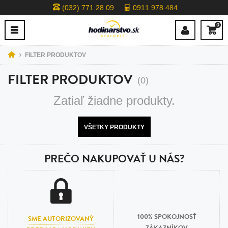
(032) 771 28 09
0911 978 484
0
FILTER PRODUKTOV
FILTER PRODUKTOV
(0)
Zatiaľ žiadne produkty.
VŠETKY PRODUKTY
PREČO NAKUPOVAŤ U NÁS?
100% SPOKOJNOSŤ
SME AUTORIZOVANÝ