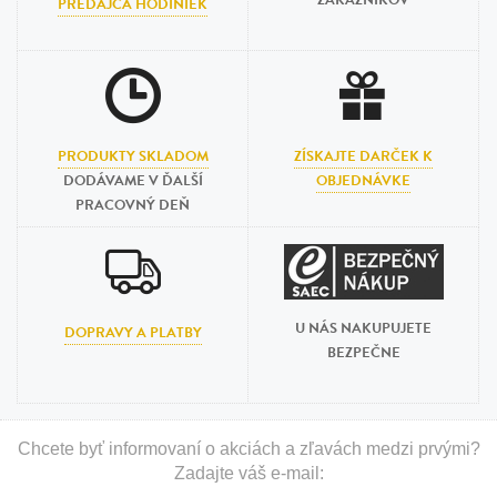
ZÁKAZNÍKOV
PREDAJCA HODINIEK
PRODUKTY SKLADOM
ZÍSKAJTE DARČEK K
DODÁVAME V ĎALŠÍ
OBJEDNÁVKE
PRACOVNÝ DEŇ
U NÁS NAKUPUJETE
DOPRAVY A PLATBY
BEZPEČNE
Chcete byť informovaní o akciách a zľavách medzi prvými?
Zadajte váš e-mail: