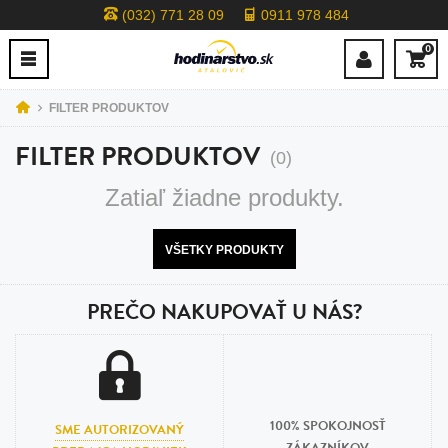
(032) 771 28 09
0911 978 484
0
FILTER PRODUKTOV
FILTER PRODUKTOV
(0)
Zatiaľ žiadne produkty.
VŠETKY PRODUKTY
PREČO NAKUPOVAŤ U NÁS?
100% SPOKOJNOSŤ
SME AUTORIZOVANÝ