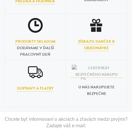
ZÁKAZNÍKOV
PREDAJCA HODINIEK
PRODUKTY SKLADOM
ZÍSKAJTE DARČEK K
DODÁVAME V ĎALŠÍ
OBJEDNÁVKE
PRACOVNÝ DEŇ
U NÁS NAKUPUJETE
DOPRAVY A PLATBY
BEZPEČNE
Chcete byť informovaní o akciách a zľavách medzi prvými?
Zadajte váš e-mail: