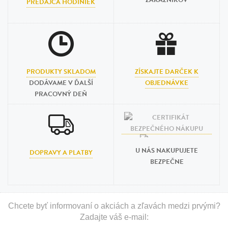
ZÁKAZNÍKOV
PREDAJCA HODINIEK
PRODUKTY SKLADOM
ZÍSKAJTE DARČEK K
DODÁVAME V ĎALŠÍ
OBJEDNÁVKE
PRACOVNÝ DEŇ
U NÁS NAKUPUJETE
DOPRAVY A PLATBY
BEZPEČNE
Chcete byť informovaní o akciách a zľavách medzi prvými?
Zadajte váš e-mail: