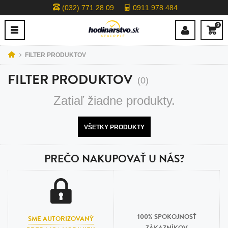
(032) 771 28 09
0911 978 484
0
FILTER PRODUKTOV
FILTER PRODUKTOV
(0)
Zatiaľ žiadne produkty.
VŠETKY PRODUKTY
PREČO NAKUPOVAŤ U NÁS?
100% SPOKOJNOSŤ
SME AUTORIZOVANÝ