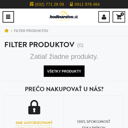
(032) 771 28 09
0911 978 484
0
FILTER PRODUKTOV
FILTER PRODUKTOV
(0)
Zatiaľ žiadne produkty.
VŠETKY PRODUKTY
PREČO NAKUPOVAŤ U NÁS?
100% SPOKOJNOSŤ
SME AUTORIZOVANÝ