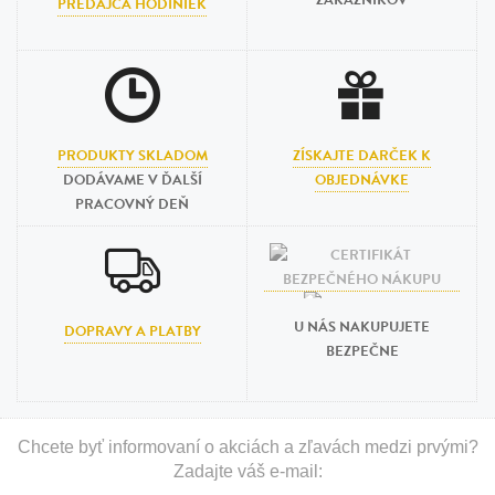
ZÁKAZNÍKOV
PREDAJCA HODINIEK
PRODUKTY SKLADOM
ZÍSKAJTE DARČEK K
DODÁVAME V ĎALŠÍ
OBJEDNÁVKE
PRACOVNÝ DEŇ
U NÁS NAKUPUJETE
DOPRAVY A PLATBY
BEZPEČNE
Chcete byť informovaní o akciách a zľavách medzi prvými?
Zadajte váš e-mail: