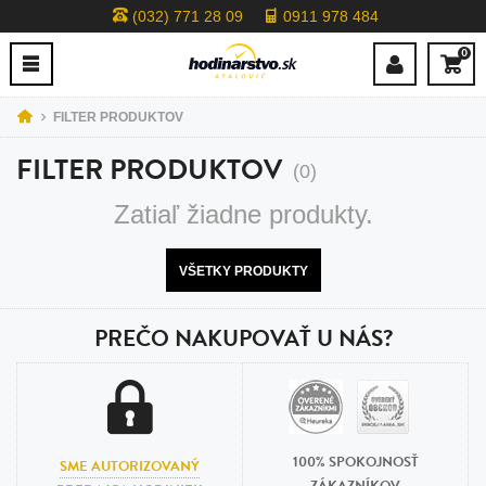
(032) 771 28 09
0911 978 484
0
FILTER PRODUKTOV
FILTER PRODUKTOV
(0)
Zatiaľ žiadne produkty.
VŠETKY PRODUKTY
PREČO NAKUPOVAŤ U NÁS?
100% SPOKOJNOSŤ
SME AUTORIZOVANÝ