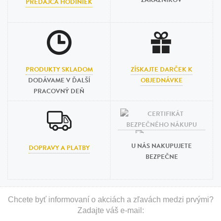
ZÁKAZNÍKOV
PREDAJCA HODINIEK
PRODUKTY SKLADOM
ZÍSKAJTE DARČEK K
DODÁVAME V ĎALŠÍ
OBJEDNÁVKE
PRACOVNÝ DEŇ
U NÁS NAKUPUJETE
DOPRAVY A PLATBY
BEZPEČNE
Chcete byť informovaní o akciách a zľavách medzi prvými?
Zadajte váš e-mail: