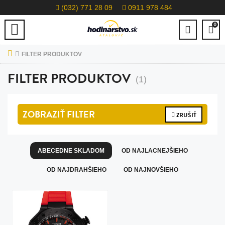
(032) 771 28 09
0911 978 484
0
FILTER PRODUKTOV
FILTER PRODUKTOV
(1)
ZOBRAZIŤ
FILTER
ZRUŠIŤ
ABECEDNE SKLADOM
OD NAJLACNEJŠIEHO
OD NAJDRAHŠIEHO
OD NAJNOVŠIEHO