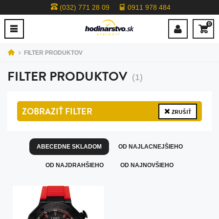
(032) 771 28 09
0911 978 484
0
FILTER PRODUKTOV
FILTER PRODUKTOV
(1)
ZOBRAZIŤ
FILTER
ZRUŠIŤ
ABECEDNE SKLADOM
OD NAJLACNEJŠIEHO
OD NAJDRAHŠIEHO
OD NAJNOVŠIEHO