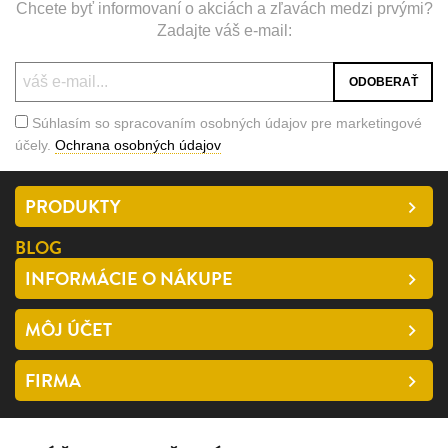
Chcete byť informovaní o akciách a zľavách medzi prvými?
Zadajte váš e-mail:
Súhlasím so spracovaním osobných údajov pre marketingové
účely.
Ochrana osobných údajov
PRODUKTY
BLOG
INFORMÁCIE O NÁKUPE
MÔJ ÚČET
FIRMA
SLEDUJTE NÁS