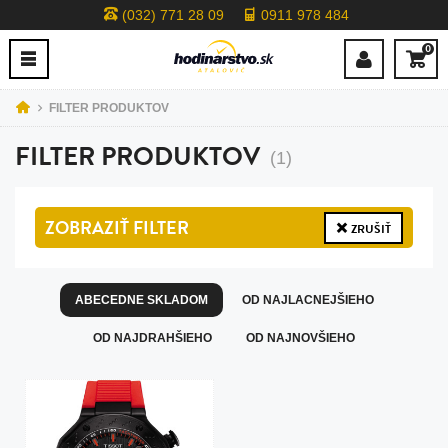
(032) 771 28 09
0911 978 484
0
FILTER PRODUKTOV
FILTER PRODUKTOV
(1)
ZOBRAZIŤ
FILTER
ZRUŠIŤ
ABECEDNE SKLADOM
OD NAJLACNEJŠIEHO
OD NAJDRAHŠIEHO
OD NAJNOVŠIEHO