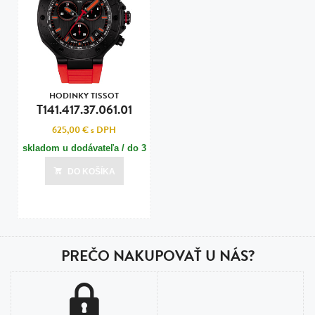
HODINKY TISSOT
T141.417.37.061.01
625,00 €
s DPH
skladom u dodávateľa / do 3
dní
DO KOŠÍKA
Posledná aktualizácia dnes o 19:00
PREČO NAKUPOVAŤ U NÁS?