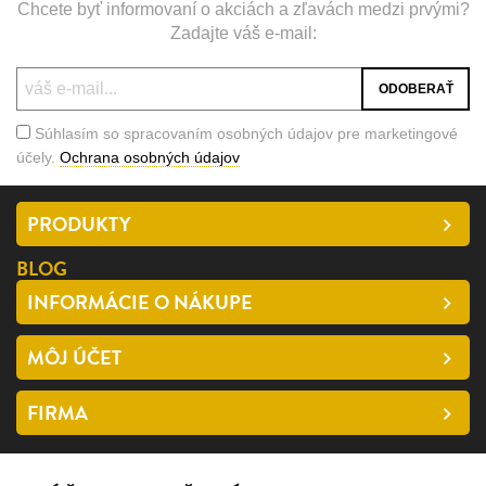
Chcete byť informovaní o akciách a zľavách medzi prvými?
Zadajte váš e-mail:
Súhlasím so spracovaním osobných údajov pre marketingové
účely.
Ochrana osobných údajov
PRODUKTY
BLOG
INFORMÁCIE O NÁKUPE
MÔJ ÚČET
FIRMA
SLEDUJTE NÁS