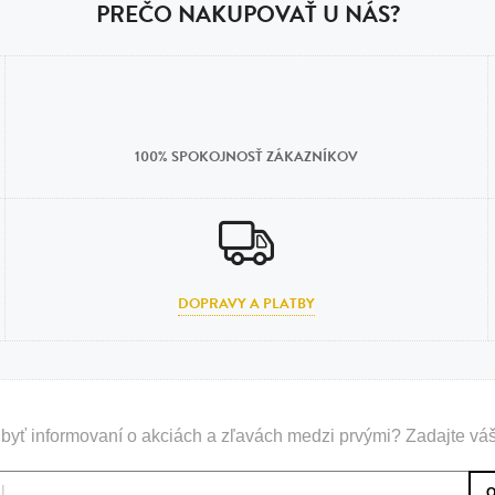
PREČO NAKUPOVAŤ U NÁS?
100% SPOKOJNOSŤ ZÁKAZNÍKOV
DOPRAVY A PLATBY
byť informovaní o akciách a zľavách medzi prvými? Zadajte váš