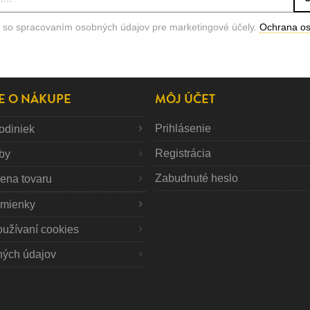
 so spracovaním osobných údajov pre marketingové účely.
Ochrana o
E O NÁKUPE
MÔJ ÚČET
Prihlásenie
odiniek
Registrácia
tby
Zabudnuté heslo
mena tovaru
mienky
oužívaní cookies
ných údajov