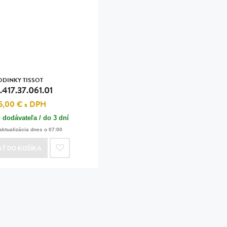
n
tilá oceľ, silikón,
perla
vodná perla
tilá oceľ, silikón,
ODINKY TISSOT
.417.37.061.01
5,00 €
s DPH
 dodávateľa / do 3 dní
lá oceľ
aktualizácia dnes o 07:00
ilá oceľ
AŤ
DO KOŠÍKA
tilá oceľ
lá oceľ
ceľ / koža
eľ