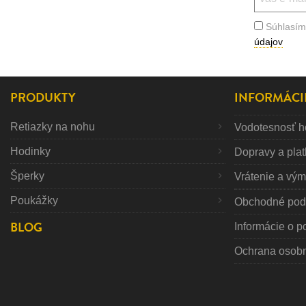
Súhlasím
údajov
PRODUKTY
INFORMÁCI
Retiazky na nohu
Vodotesnosť h
Hodinky
Dopravy a pla
Šperky
Vrátenie a vý
Poukážky
Obchodné pod
BLOG
Informácie o p
Ochrana osob