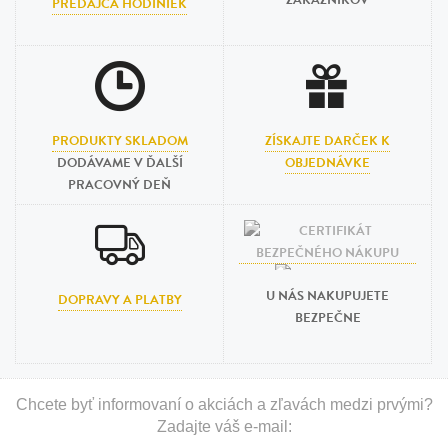
ZÁKAZNÍKOV
PREDAJCA HODINIEK
PRODUKTY SKLADOM
ZÍSKAJTE DARČEK K
DODÁVAME V ĎALŠÍ
OBJEDNÁVKE
PRACOVNÝ DEŇ
U NÁS NAKUPUJETE
DOPRAVY A PLATBY
BEZPEČNE
Chcete byť informovaní o akciách a zľavách medzi prvými?
Zadajte váš e-mail: