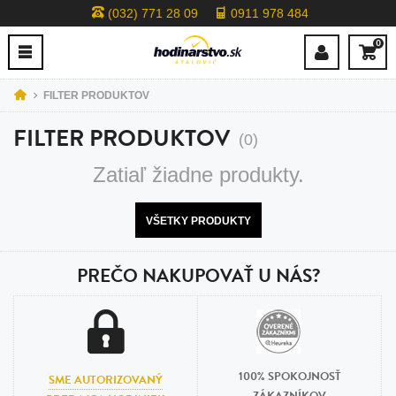
(032) 771 28 09
0911 978 484
0
FILTER PRODUKTOV
FILTER PRODUKTOV
(0)
Zatiaľ žiadne produkty.
VŠETKY PRODUKTY
PREČO NAKUPOVAŤ U NÁS?
100% SPOKOJNOSŤ
SME AUTORIZOVANÝ