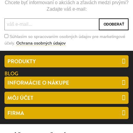
Chcete byť informovaní o akciách a zľavách medzi prvými?
Zadajte váš e-mail:
Súhlasím so spracovaním osobných údajov pre marketingové
účely.
Ochrana osobných údajov
PRODUKTY
BLOG
INFORMÁCIE O NÁKUPE
MÔJ ÚČET
FIRMA
SLEDUJTE NÁS