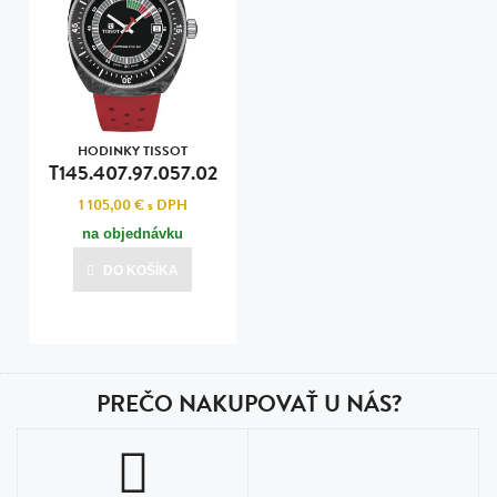
HODINKY TISSOT
T145.407.97.057.02
1 105,00 €
s DPH
na objednávku
DO KOŠÍKA
PREČO NAKUPOVAŤ U NÁS?