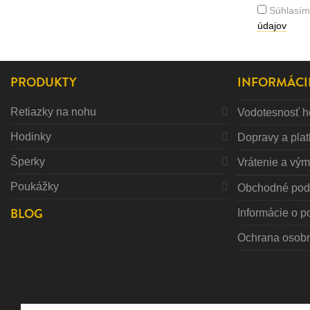
Súhlasím
údajov
PRODUKTY
INFORMÁCI
Retiazky na nohu
Vodotesnosť h
Hodinky
Dopravy a pla
Šperky
Vrátenie a vý
Poukážky
Obchodné pod
BLOG
Informácie o p
Ochrana osob