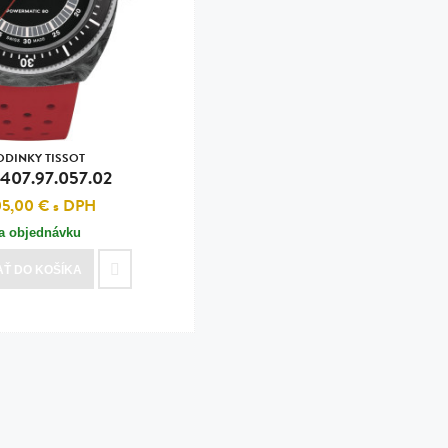
n
tilá oceľ, silikón,
perla
vodná perla
tilá oceľ, silikón,
ODINKY TISSOT
.407.97.057.02
05,00 €
s DPH
a objednávku
lá oceľ
AŤ
DO KOŠÍKA
ilá oceľ
tilá oceľ
lá oceľ
ceľ / koža
eľ