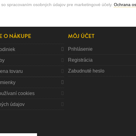
 so spracovaním osobných údajov pre marketingové účely.
Ochrana o
E O NÁKUPE
MÔJ ÚČET
Prihlásenie
odiniek
Registrácia
tby
Zabudnuté heslo
mena tovaru
mienky
oužívaní cookies
ných údajov