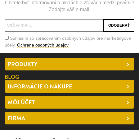
Chcete byť informovaní o akciách a zľavách medzi prvými?
Zadajte váš e-mail:
Súhlasím so spracovaním osobných údajov pre marketingové
účely.
Ochrana osobných údajov
PRODUKTY
BLOG
INFORMÁCIE O NÁKUPE
MÔJ ÚČET
FIRMA
SLEDUJTE NÁS