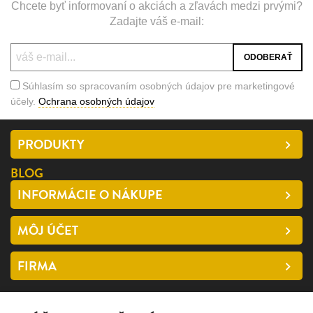
Chcete byť informovaní o akciách a zľavách medzi prvými?
Zadajte váš e-mail:
Súhlasím so spracovaním osobných údajov pre marketingové
účely.
Ochrana osobných údajov
PRODUKTY
BLOG
INFORMÁCIE O NÁKUPE
MÔJ ÚČET
FIRMA
SLEDUJTE NÁS