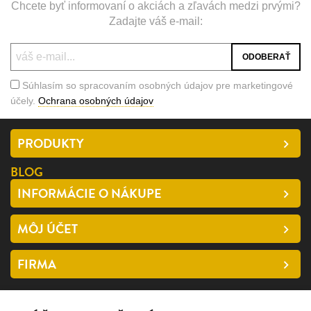
Chcete byť informovaní o akciách a zľavách medzi prvými?
Zadajte váš e-mail:
Súhlasím so spracovaním osobných údajov pre marketingové
účely.
Ochrana osobných údajov
PRODUKTY
BLOG
INFORMÁCIE O NÁKUPE
MÔJ ÚČET
FIRMA
SLEDUJTE NÁS