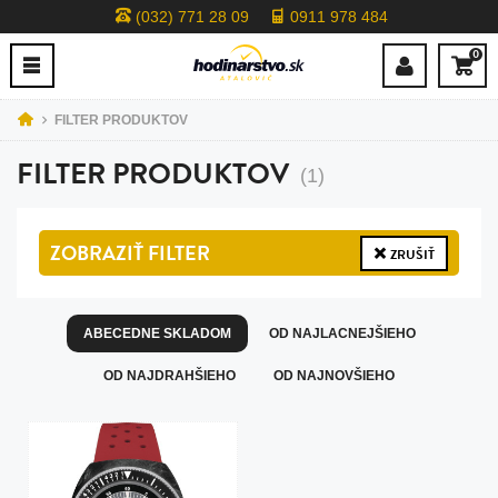
(032) 771 28 09
0911 978 484
0
FILTER PRODUKTOV
FILTER PRODUKTOV
(1)
ZOBRAZIŤ
FILTER
ZRUŠIŤ
ABECEDNE SKLADOM
OD NAJLACNEJŠIEHO
OD NAJDRAHŠIEHO
OD NAJNOVŠIEHO