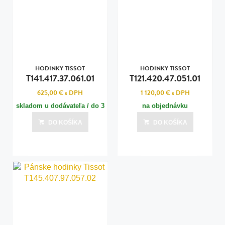
HODINKY TISSOT
HODINKY TISSOT
T141.417.37.061.01
T121.420.47.051.01
625,00 €
s DPH
1 120,00 €
s DPH
skladom u dodávateľa / do 3
na objednávku
dní
DO KOŠÍKA
DO KOŠÍKA
Posledná aktualizácia dnes o 04:00