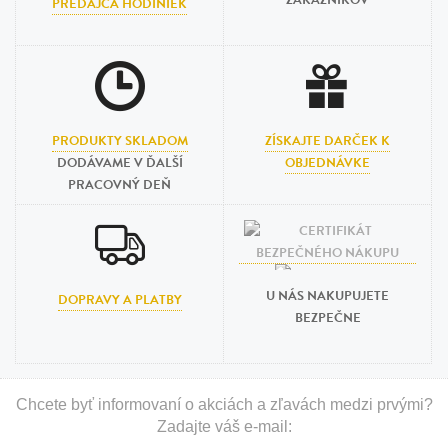
ZÁKAZNÍKOV
PREDAJCA HODINIEK
PRODUKTY SKLADOM
ZÍSKAJTE DARČEK K
DODÁVAME V ĎALŠÍ
OBJEDNÁVKE
PRACOVNÝ DEŇ
U NÁS NAKUPUJETE
DOPRAVY A PLATBY
BEZPEČNE
Chcete byť informovaní o akciách a zľavách medzi prvými?
Zadajte váš e-mail: