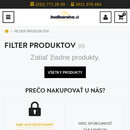
(032) 771 28 09
0911 978 484
0
FILTER PRODUKTOV
FILTER PRODUKTOV
(0)
Zatiaľ žiadne produkty.
VŠETKY PRODUKTY
PREČO NAKUPOVAŤ U NÁS?
100% SPOKOJNOSŤ
SME AUTORIZOVANÝ