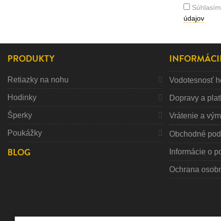
Súhlasím
údajov
PRODUKTY
INFORMÁCI
Retiazky na nohu
Vodotesnosť h
Hodinky
Dopravy a pla
Šperky
Vrátenie a vý
Poukážky
Obchodné pod
BLOG
Informácie o p
Ochrana osob