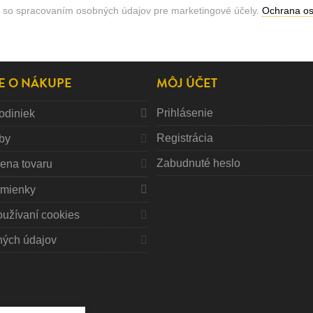
 so spracovaním osobných údajov pre marketingové účely.
Ochrana o
E O NÁKUPE
MÔJ ÚČET
Prihlásenie
odiniek
Registrácia
tby
Zabudnuté heslo
mena tovaru
mienky
oužívaní cookies
ných údajov