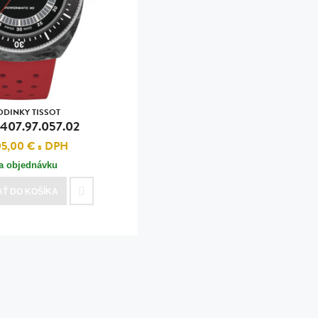
n
tilá oceľ, silikón,
perla
vodná perla
tilá oceľ, silikón,
ODINKY TISSOT
.407.97.057.02
05,00 €
s DPH
a objednávku
lá oceľ
AŤ
DO KOŠÍKA
ilá oceľ
tilá oceľ
lá oceľ
ceľ / koža
eľ