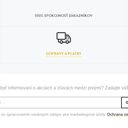
n
tilá oceľ, silikón,
100% SPOKOJNOSŤ ZÁKAZNÍKOV
perla
vodná perla
tilá oceľ, silikón,
DOPRAVY A PLATBY
lá oceľ
ilá oceľ
byť informovaní o akciách a zľavách medzi prvými? Zadajte váš
tilá oceľ
lá oceľ
ceľ / koža
 so spracovaním osobných údajov pre marketingové účely.
Ochrana o
eľ