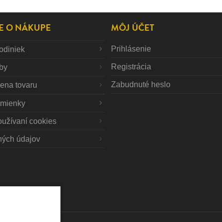
E O NÁKUPE
MÔJ ÚČET
Prihlásenie
odiniek
Registrácia
tby
Zabudnuté heslo
mena tovaru
mienky
oužívaní cookies
ných údajov