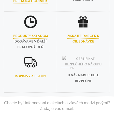
ZÁKAZNÍKOV
PREDAJCA HODINIEK
PRODUKTY SKLADOM
ZÍSKAJTE DARČEK K
DODÁVAME V ĎALŠÍ
OBJEDNÁVKE
PRACOVNÝ DEŇ
U NÁS NAKUPUJETE
DOPRAVY A PLATBY
BEZPEČNE
Chcete byť informovaní o akciách a zľavách medzi prvými?
Zadajte váš e-mail: