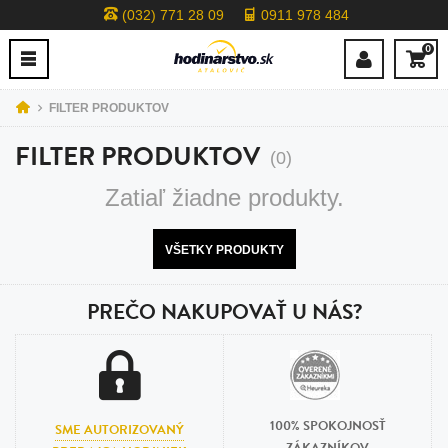
(032) 771 28 09
0911 978 484
0
FILTER PRODUKTOV
FILTER PRODUKTOV
(0)
Zatiaľ žiadne produkty.
VŠETKY PRODUKTY
PREČO NAKUPOVAŤ U NÁS?
100% SPOKOJNOSŤ
SME AUTORIZOVANÝ