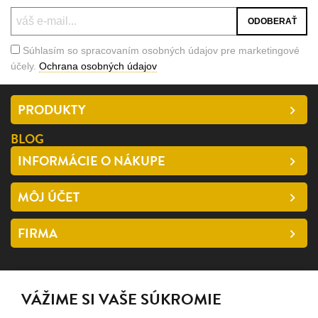
Súhlasím so spracovaním osobných údajov pre marketingové
účely.
Ochrana osobných údajov
PRODUKTY
BLOG
INFORMÁCIE O NÁKUPE
MÔJ ÚČET
FIRMA
SLEDUJTE NÁS
VÁŽIME SI VAŠE SÚKROMIE
facebook