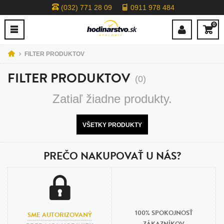
(032) 771 28 09
0911 978 484
0
FILTER PRODUKTOV
FILTER PRODUKTOV
(0)
Zatiaľ žiadne produkty.
VŠETKY PRODUKTY
PREČO NAKUPOVAŤ U NÁS?
100% SPOKOJNOSŤ
SME AUTORIZOVANÝ