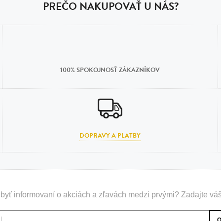
PREČO NAKUPOVAŤ U NÁS?
100% SPOKOJNOSŤ ZÁKAZNÍKOV
DOPRAVY A PLATBY
byť informovaní o akciách a zľavách medzi prvými? Zadajte váš