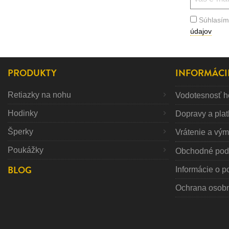
Súhlasím
údajov
PRODUKTY
INFORMÁCI
Retiazky na nohu
Vodotesnosť h
Hodinky
Dopravy a pla
Šperky
Vrátenie a vý
Poukážky
Obchodné pod
BLOG
Informácie o p
Ochrana osob