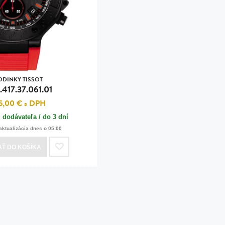
n
tilá oceľ, silikón,
perla
vodná perla
tilá oceľ, silikón,
ODINKY TISSOT
.417.37.061.01
5,00 €
s DPH
 dodávateľa / do 3 dní
lá oceľ
aktualizácia dnes o 05:00
ilá oceľ
AŤ
DO KOŠÍKA
tilá oceľ
lá oceľ
ceľ / koža
eľ