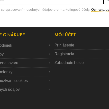
 so spracovaním osobných údajov pre marketingové účely.
Ochrana o
E O NÁKUPE
MÔJ ÚČET
Prihlásenie
odiniek
Registrácia
tby
Zabudnuté heslo
mena tovaru
mienky
oužívaní cookies
ných údajov