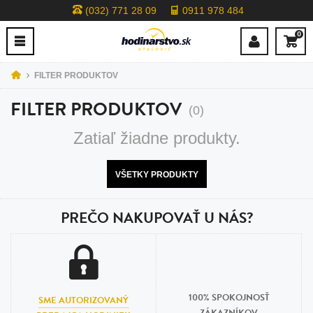
(032) 771 28 09
0911 978 484
0
FILTER PRODUKTOV
FILTER PRODUKTOV
(0)
Zatiaľ žiadne produkty.
VŠETKY PRODUKTY
PREČO NAKUPOVAŤ U NÁS?
100% SPOKOJNOSŤ
SME AUTORIZOVANÝ