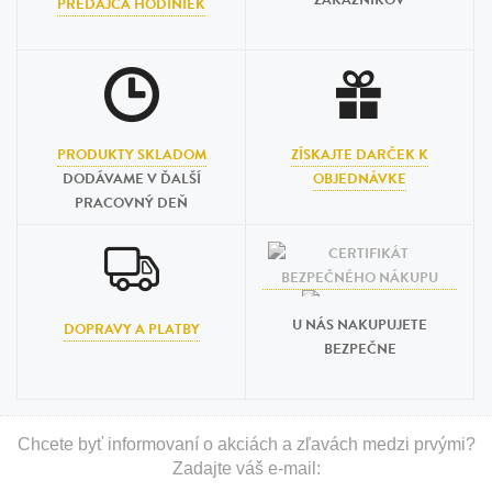
ZÁKAZNÍKOV
PREDAJCA HODINIEK
PRODUKTY SKLADOM
ZÍSKAJTE DARČEK K
DODÁVAME V ĎALŠÍ
OBJEDNÁVKE
PRACOVNÝ DEŇ
U NÁS NAKUPUJETE
DOPRAVY A PLATBY
BEZPEČNE
Chcete byť informovaní o akciách a zľavách medzi prvými?
Zadajte váš e-mail: