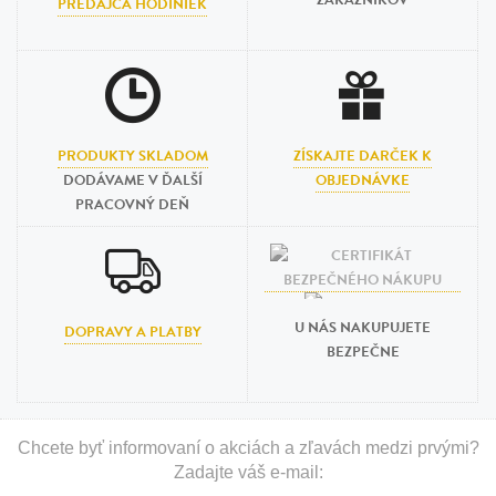
ZÁKAZNÍKOV
PREDAJCA HODINIEK
PRODUKTY SKLADOM
ZÍSKAJTE DARČEK K
DODÁVAME V ĎALŠÍ
OBJEDNÁVKE
PRACOVNÝ DEŇ
U NÁS NAKUPUJETE
DOPRAVY A PLATBY
BEZPEČNE
Chcete byť informovaní o akciách a zľavách medzi prvými?
Zadajte váš e-mail: