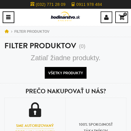
(032) 771 28 09
0911 978 484
0
FILTER PRODUKTOV
FILTER PRODUKTOV
(0)
Zatiaľ žiadne produkty.
VŠETKY PRODUKTY
PREČO NAKUPOVAŤ U NÁS?
100% SPOKOJNOSŤ
SME AUTORIZOVANÝ