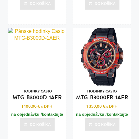
nás pre termín dodania/
DO KOŠÍKA
DO KOŠÍKA
HODINKY CASIO
HODINKY CASIO
MTG-B3000D-1AER
MTG-B3000FR-1AER
1 100,00 €
s DPH
1 350,00 €
s DPH
na objednávku /kontaktujte
na objednávku /kontaktujte
nás pre termín dodania/
nás pre termín dodania/
DO KOŠÍKA
DO KOŠÍKA