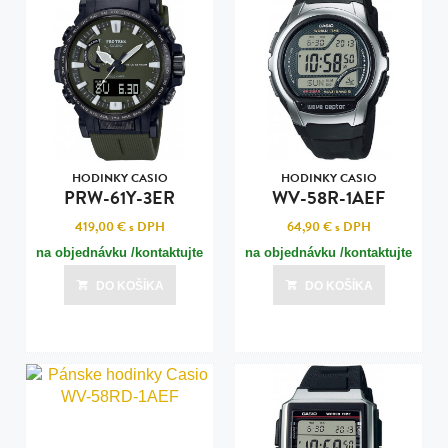
HODINKY CASIO
HODINKY CASIO
PRW-61Y-3ER
WV-58R-1AEF
419,00 €
s DPH
64,90 €
s DPH
na objednávku /kontaktujte
na objednávku /kontaktujte
nás pre termín dodania/
nás pre termín dodania/
DO KOŠÍKA
DO KOŠÍKA