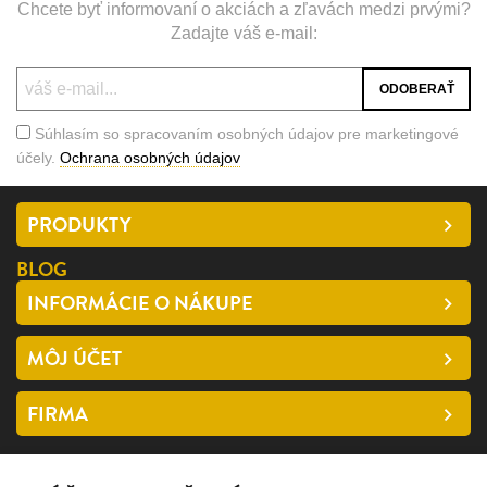
Chcete byť informovaní o akciách a zľavách medzi prvými?
Zadajte váš e-mail:
Súhlasím so spracovaním osobných údajov pre marketingové
účely.
Ochrana osobných údajov
PRODUKTY
BLOG
INFORMÁCIE O NÁKUPE
MÔJ ÚČET
FIRMA
SLEDUJTE NÁS