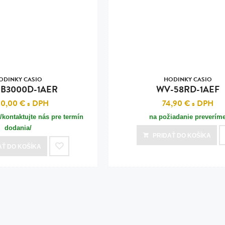
n
tilá oceľ, silikón,
perla
vodná perla
tilá oceľ, silikón,
ODINKY CASIO
HODINKY CASIO
B3000D-1AER
WV-58RD-1AEF
00,00 €
s DPH
74,90 €
s DPH
/kontaktujte nás pre termín
na požiadanie preverím
lá oceľ
dodania/
PRIDAŤ
DO KOŠÍKA
ilá oceľ
AŤ
DO KOŠÍKA
tilá oceľ
lá oceľ
ceľ / koža
eľ