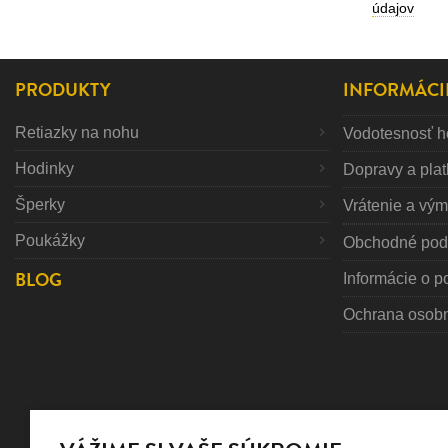
údajov
PRODUKTY
INFORMÁCI
Retiazky na nohu
Vodotesnosť h
Hodinky
Dopravy a pla
Šperky
Vrátenie a vý
Poukážky
Obchodné pod
BLOG
Informácie o p
Ochrana osob