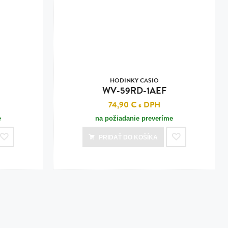
HODINKY CASIO
WV-59RD-1AEF
74,90 €
s DPH
e
na požiadanie preveríme
PRIDAŤ
DO KOŠÍKA