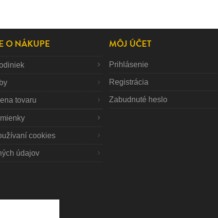
E O NÁKUPE
MÔJ ÚČET
Prihlásenie
odiniek
Registrácia
tby
Zabudnuté heslo
mena tovaru
mienky
oužívaní cookies
ných údajov