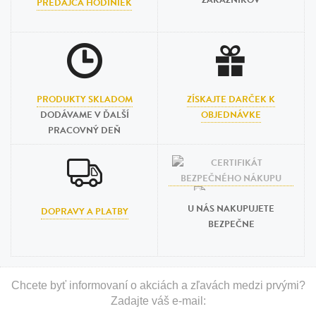
ZÁKAZNÍKOV
PREDAJCA HODINIEK
PRODUKTY SKLADOM
ZÍSKAJTE DARČEK K
DODÁVAME V ĎALŠÍ
OBJEDNÁVKE
PRACOVNÝ DEŇ
U NÁS NAKUPUJETE
DOPRAVY A PLATBY
BEZPEČNE
Chcete byť informovaní o akciách a zľavách medzi prvými?
Zadajte váš e-mail: