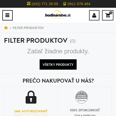
(032) 771 28 09
0911 978 484
0
FILTER PRODUKTOV
FILTER PRODUKTOV
(0)
Zatiaľ žiadne produkty.
VŠETKY PRODUKTY
PREČO NAKUPOVAŤ U NÁS?
100% SPOKOJNOSŤ
SME AUTORIZOVANÝ