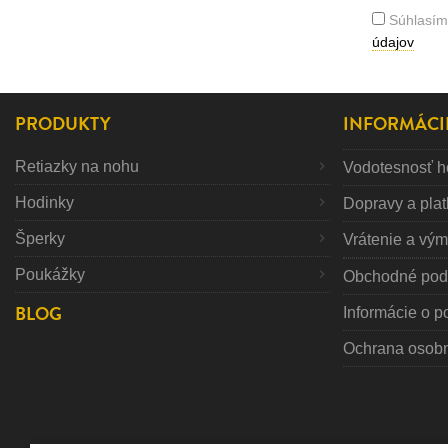
Súhlasím
údajov
PRODUKTY
INFORMÁCI
Retiazky na nohu
Vodotesnosť h
Hodinky
Dopravy a pla
Šperky
Vrátenie a vý
Poukážky
Obchodné pod
BLOG
Informácie o p
Ochrana osob