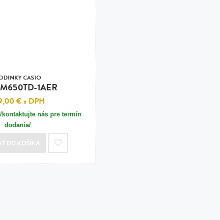
n
tilá oceľ, silikón,
perla
vodná perla
tilá oceľ, silikón,
ODINKY CASIO
M650TD-1AER
9,00 €
s DPH
/kontaktujte nás pre termín
lá oceľ
dodania/
ilá oceľ
AŤ
DO KOŠÍKA
tilá oceľ
lá oceľ
ceľ / koža
eľ