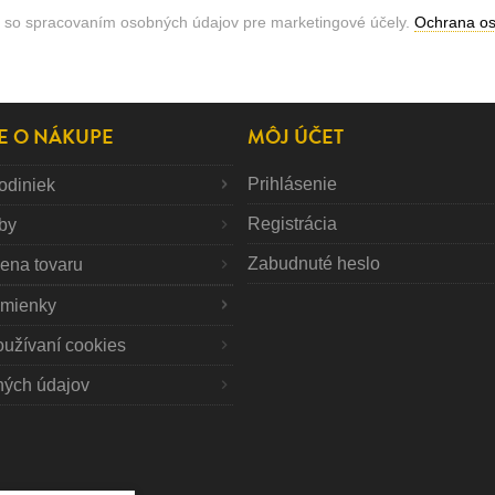
 so spracovaním osobných údajov pre marketingové účely.
Ochrana o
E O NÁKUPE
MÔJ ÚČET
Prihlásenie
odiniek
Registrácia
tby
Zabudnuté heslo
mena tovaru
mienky
oužívaní cookies
ných údajov