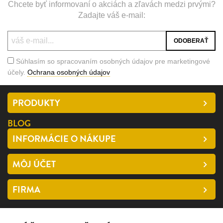
Chcete byť informovaní o akciách a zľavách medzi prvými?
Zadajte váš e-mail:
Súhlasím so spracovaním osobných údajov pre marketingové
účely.
Ochrana osobných údajov
PRODUKTY
BLOG
INFORMÁCIE O NÁKUPE
MÔJ ÚČET
FIRMA
SLEDUJTE NÁS