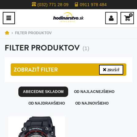
(032) 771 28 09
0911 978 484
0
FILTER PRODUKTOV
FILTER PRODUKTOV
(1)
ZOBRAZIŤ
FILTER
ZRUŠIŤ
ABECEDNE SKLADOM
OD NAJLACNEJŠIEHO
OD NAJDRAHŠIEHO
OD NAJNOVŠIEHO