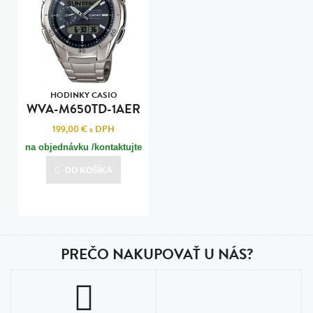
HODINKY CASIO
WVA-M650TD-1AER
199,00 €
s DPH
na objednávku /kontaktujte
nás pre termín dodania/
DO KOŠÍKA
PREČO NAKUPOVAŤ U NÁS?