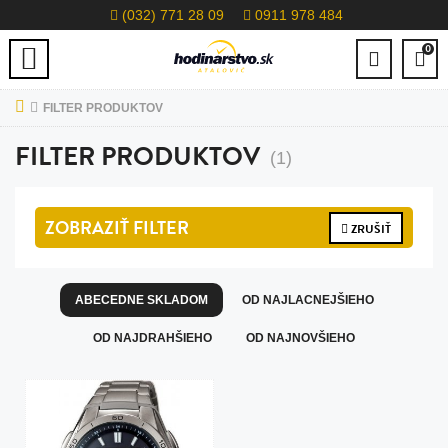
(032) 771 28 09
0911 978 484
0
FILTER PRODUKTOV
FILTER PRODUKTOV
(1)
ZOBRAZIŤ
FILTER
ZRUŠIŤ
ABECEDNE SKLADOM
OD NAJLACNEJŠIEHO
OD NAJDRAHŠIEHO
OD NAJNOVŠIEHO