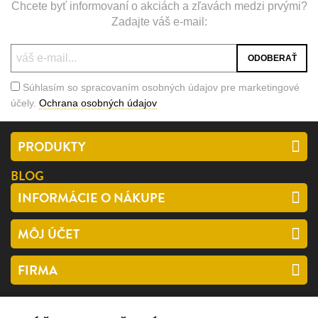
Chcete byť informovaní o akciách a zľavách medzi prvými?
Zadajte váš e-mail:
Súhlasím so spracovaním osobných údajov pre marketingové
účely.
Ochrana osobných údajov
PRODUKTY
BLOG
INFORMÁCIE O NÁKUPE
MÔJ ÚČET
FIRMA
SLEDUJTE NÁS