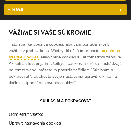
FIRMA
SLEDUJTE NÁS
VÁŽIME SI VAŠE SÚKROMIE
facebook
Táto stránka používa cookies, aby vám ponúkla skvelý
instagram
zážitok z prehliadania. Všetky dôležité informácie
nájdete na
stránke Cookies
. Nevyhnuté cookies sú automaticky zapnuté.
Ak súhlasíte s prijatím všetkých cookies, ktoré sa nachádzajú
Sme rodinná firma a zameriavame sa na predaj hodiniek a
na tomto webe, môžete to potvrdiť tlačidlom “Súhlasím a
šperkov od roku 1994.
pokračovať", ak chcete svoje nastavenia upraviť kliknite na
tlačidlo “Upraviť nastavenia cookies".
Pozrite sa na naše ďaľšie web stránky.
SÚHLASÍM A POKRAČOVAŤ
© 2026
Tvorba e-shopov
od
Blueweb s.r.o.
Odmietnuť všetko
Upraviť nastavenia cookies
Sme registrovaní na
puncovom úrade SR