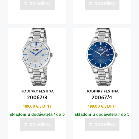
dní
dní
DO KOŠÍKA
DO KOŠÍKA
Posledná aktualizácia dnes o 01:01
Posledná aktualizácia dnes o 01:01
HODINKY FESTINA
HODINKY FESTINA
20067/3
20067/4
189,00 €
s DPH
189,00 €
s DPH
skladom u dodávateľa / do 5
skladom u dodávateľa / do 5
dní
dní
DO KOŠÍKA
DO KOŠÍKA
Posledná aktualizácia dnes o 01:01
Posledná aktualizácia dnes o 01:01