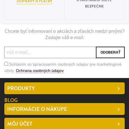
U NÁS NAKUPUJETE
DOPRAVY A PLATBY
BEZPEČNE
Chcete byť informovaní o akciách a zľavách medzi prvými?
Zadajte váš e-mail:
Súhlasím so spracovaním osobných údajov pre marketingové
účely.
Ochrana osobných údajov
PRODUKTY
BLOG
INFORMÁCIE O NÁKUPE
MÔJ ÚČET