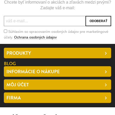
Chcete byť informovaní o akciách a zľavách medzi prvými?
Zadajte váš e-mail:
Súhlasím so spracovaním osobných údajov pre marketingové
účely.
Ochrana osobných údajov
PRODUKTY
BLOG
INFORMÁCIE O NÁKUPE
MÔJ ÚČET
FIRMA
SLEDUJTE NÁS