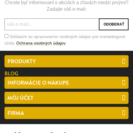
Chcete byť informovaní o akciách a zľavách medzi prvými?
Zadajte váš e-mail:
Súhlasím so spracovaním osobných údajov pre marketingové
účely.
Ochrana osobných údajov
PRODUKTY
BLOG
INFORMÁCIE O NÁKUPE
MÔJ ÚČET
FIRMA
SLEDUJTE NÁS