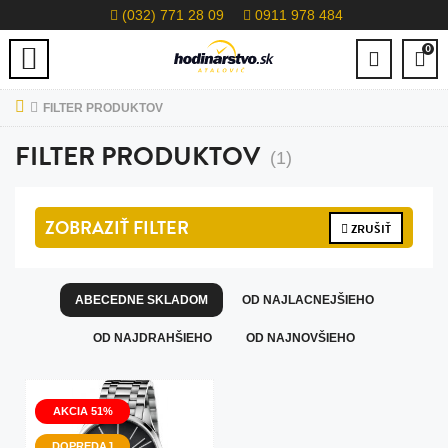
(032) 771 28 09
0911 978 484
0
FILTER PRODUKTOV
FILTER PRODUKTOV
(1)
ZOBRAZIŤ
FILTER
ZRUŠIŤ
ABECEDNE SKLADOM
OD NAJLACNEJŠIEHO
OD NAJDRAHŠIEHO
OD NAJNOVŠIEHO
AKCIA 51%
DOPREDAJ