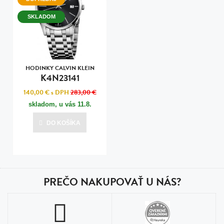
SKLADOM
HODINKY CALVIN KLEIN
K4N23141
140,00 €
s DPH
283,00 €
skladom, u vás
11.8.
DO KOŠÍKA
PREČO NAKUPOVAŤ U NÁS?