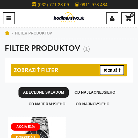
(032) 771 28 09
0911 978 484
0
FILTER PRODUKTOV
FILTER PRODUKTOV
(1)
ZOBRAZIŤ
FILTER
ZRUŠIŤ
ABECEDNE SKLADOM
OD NAJLACNEJŠIEHO
OD NAJDRAHŠIEHO
OD NAJNOVŠIEHO
AKCIA 51%
DOPREDAJ