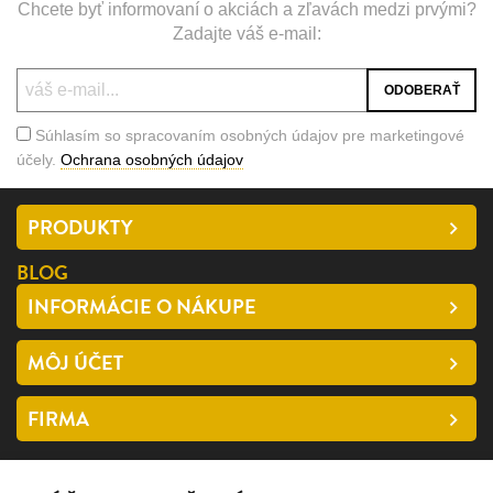
Chcete byť informovaní o akciách a zľavách medzi prvými?
Zadajte váš e-mail:
Súhlasím so spracovaním osobných údajov pre marketingové
účely.
Ochrana osobných údajov
PRODUKTY
BLOG
INFORMÁCIE O NÁKUPE
MÔJ ÚČET
FIRMA
SLEDUJTE NÁS