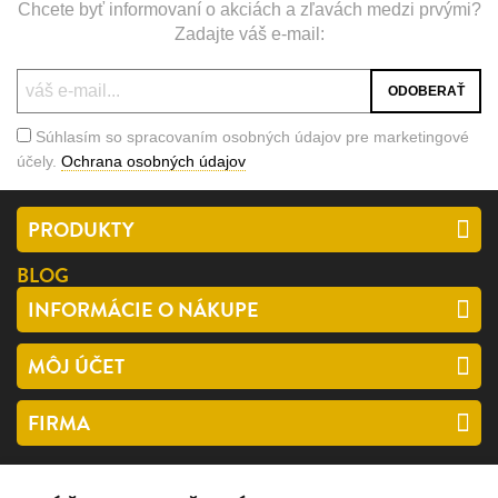
Chcete byť informovaní o akciách a zľavách medzi prvými?
Zadajte váš e-mail:
Súhlasím so spracovaním osobných údajov pre marketingové
účely.
Ochrana osobných údajov
PRODUKTY
BLOG
INFORMÁCIE O NÁKUPE
MÔJ ÚČET
FIRMA
SLEDUJTE NÁS