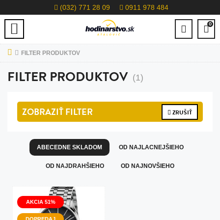
(032) 771 28 09
0911 978 484
0
FILTER PRODUKTOV
FILTER PRODUKTOV
(1)
ZOBRAZIŤ
FILTER
ZRUŠIŤ
ABECEDNE SKLADOM
OD NAJLACNEJŠIEHO
OD NAJDRAHŠIEHO
OD NAJNOVŠIEHO
AKCIA 51%
DOPREDAJ