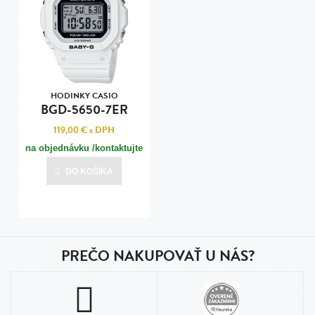
HODINKY CASIO
BGD-5650-7ER
119,00 €
s DPH
na objednávku /kontaktujte
nás pre termín dodania/
DO KOŠÍKA
PREČO NAKUPOVAŤ U NÁS?