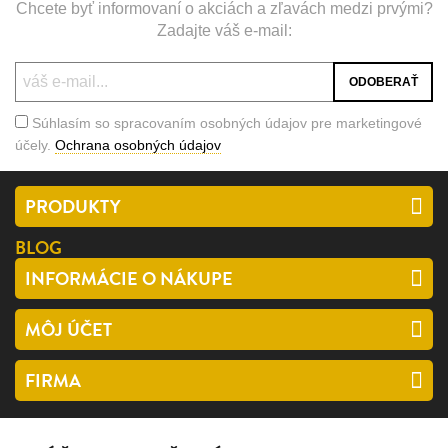
Chcete byť informovaní o akciách a zľavách medzi prvými?
Zadajte váš e-mail:
Súhlasím so spracovaním osobných údajov pre marketingové
účely.
Ochrana osobných údajov
PRODUKTY
BLOG
INFORMÁCIE O NÁKUPE
MÔJ ÚČET
FIRMA
SLEDUJTE NÁS