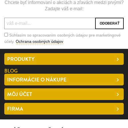
Chcete byť informovaní o akciách a zľavách medzi prvými?
Zadajte váš e-mail:
Súhlasím so spracovaním osobných údajov pre marketingové
účely.
Ochrana osobných údajov
PRODUKTY
BLOG
INFORMÁCIE O NÁKUPE
MÔJ ÚČET
FIRMA
SLEDUJTE NÁS