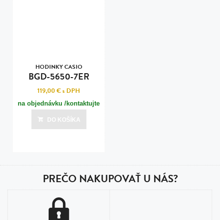
HODINKY CASIO
BGD-5650-7ER
119,00 €
s DPH
na objednávku /kontaktujte
nás pre termín dodania/
DO KOŠÍKA
PREČO NAKUPOVAŤ U NÁS?