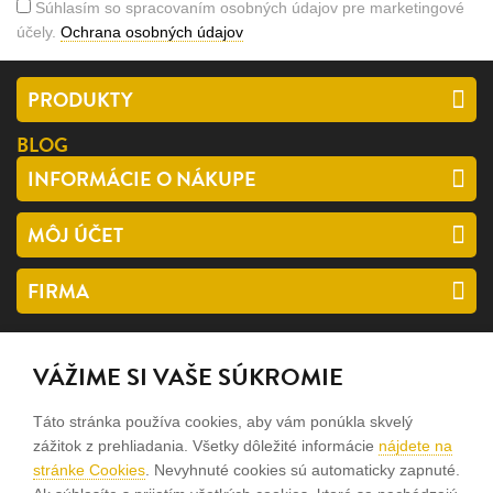
Súhlasím so spracovaním osobných údajov pre marketingové
účely.
Ochrana osobných údajov
PRODUKTY
BLOG
INFORMÁCIE O NÁKUPE
MÔJ ÚČET
FIRMA
SLEDUJTE NÁS
VÁŽIME SI VAŠE SÚKROMIE
facebook
Táto stránka používa cookies, aby vám ponúkla skvelý
instagram
zážitok z prehliadania. Všetky dôležité informácie
nájdete na
stránke Cookies
. Nevyhnuté cookies sú automaticky zapnuté.