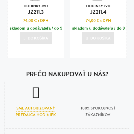
HODINKY JVD
HODINKY JVD
JZ211.3
JZ211.4
74,00 €
s DPH
74,00 €
s DPH
skladom u dodávateľa / do 9
skladom u dodávateľa / do 9
dní
dní
DO KOŠÍKA
DO KOŠÍKA
Posledná aktualizácia dnes o 17:00
Posledná aktualizácia dnes o 17:00
PREČO NAKUPOVAŤ U NÁS?
SME AUTORIZOVANÝ
100% SPOKOJNOSŤ
PREDAJCA HODINIEK
ZÁKAZNÍKOV