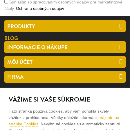
Súhlasím so spracovaním osobných údajov pre marketingové
účely.
Ochrana osobných údajov
PRODUKTY
BLOG
INFORMÁCIE O NÁKUPE
MÔJ ÚČET
FIRMA
SLEDUJTE NÁS
VÁŽIME SI VAŠE SÚKROMIE
facebook
Táto stránka používa cookies, aby vám ponúkla skvelý
instagram
zážitok z prehliadania. Všetky dôležité informácie
nájdete na
stránke Cookies
. Nevyhnuté cookies sú automaticky zapnuté.